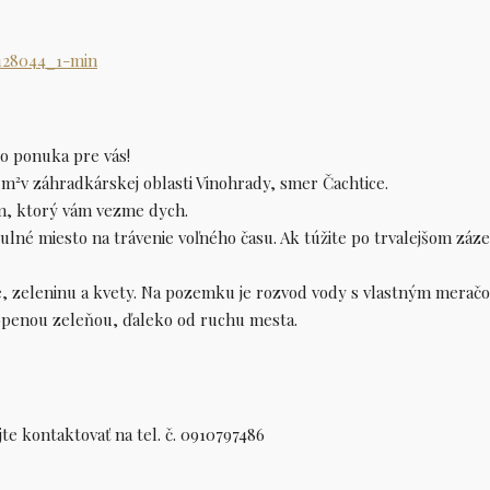
to ponuka pre vás!
m²v záhradkárskej oblasti Vinohrady, smer Čachtice.
m, ktorý vám vezme dych.
né miesto na trávenie voľného času. Ak túžite po trvalejšom záze
e, zeleninu a kvety. Na pozemku je rozvod vody s vlastným merač
lopenou zeleňou, ďaleko od ruchu mesta.
te kontaktovať na tel. č. 0910797486