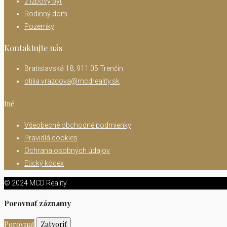
2 izbový byt
Rodinný dom
Pozemky
Kontaktujte nás
Bratislavská 18, 911 05 Trenčín
otilia.vrazdova@mcdreality.sk
Iné
Všeobecné obchodné podmienky
Pravidlá cookies
Ochrana osobných údajov
Etický kódex
© 2024 MCD Reality
Porovnať záznamy
Porovnať
Zatvoriť