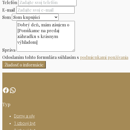
Telefón
E-mail
Som
Správa
Odoslaním tohto formulára súhlasím s
podmienkami používania
Žiadosť o informácie
Facebook
WhatsApp
Typ
Domy a vily
1 izbový byt