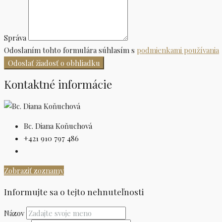
Správa
Odoslaním tohto formulára súhlasím s
podmienkami používania
Odoslať žiadosť o obhliadku
Kontaktné informácie
Bc. Diana Koňuchová
+421 910 797 486
Zobraziť zoznamy
Informujte sa o tejto nehnuteľnosti
Názov