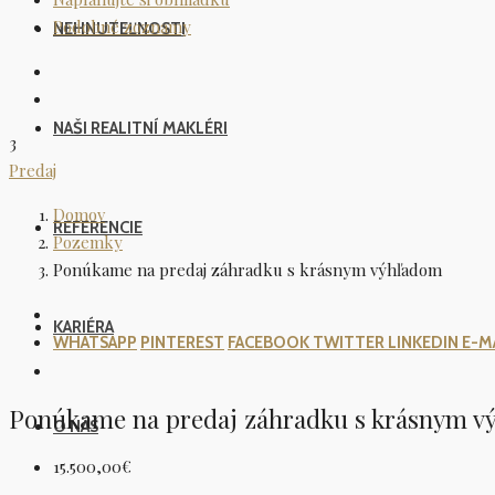
Podobné zoznamy
NEHNUTEĽNOSTI
NAŠI REALITNÍ MAKLÉRI
3
Predaj
Domov
REFERENCIE​
Pozemky
Ponúkame na predaj záhradku s krásnym výhľadom
KARIÉRA
WHATSAPP
PINTEREST
FACEBOOK
TWITTER
LINKEDIN
E-M
Ponúkame na predaj záhradku s krásnym v
O NÁS
15.500,00€