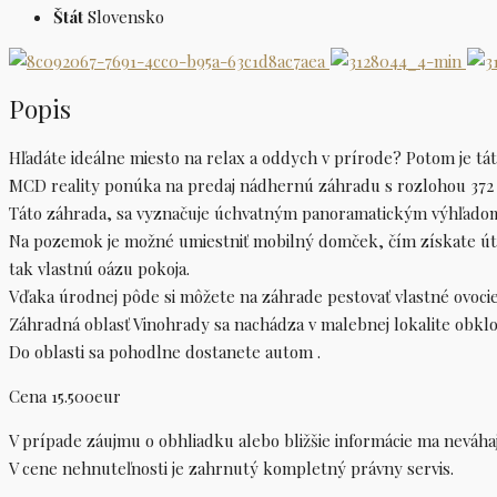
Štát
Slovensko
Popis
Hľadáte ideálne miesto na relax a oddych v prírode? Potom je tá
MCD reality ponúka na predaj nádhernú záhradu s rozlohou 372 
Táto záhrada, sa vyznačuje úchvatným panoramatickým výhľado
Na pozemok je možné umiestniť mobilný domček, čím získate útul
tak vlastnú oázu pokoja.
Vďaka úrodnej pôde si môžete na záhrade pestovať vlastné ovoci
Záhradná oblasť Vinohrady sa nachádza v malebnej lokalite obk
Do oblasti sa pohodlne dostanete autom .
Cena 15.500eur
V prípade záujmu o obhliadku alebo bližšie informácie ma neváhaj
V cene nehnuteľnosti je zahrnutý kompletný právny servis.