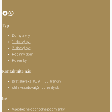
Facebook
WhatsApp
Typ
Domy a vily
1 izbový byt
2 izbový byt
Rodinný dom
Pozemky
Kontaktujte nás
Bratislavská 18, 911 05 Trenčín
otilia.vrazdova@mcdreality.sk
Iné
Všeobecné obchodné podmienky