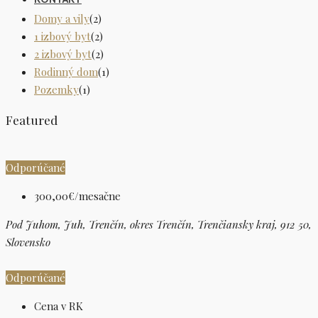
Domy a vily
(2)
1 izbový byt
(2)
2 izbový byt
(2)
Rodinný dom
(1)
Pozemky
(1)
Featured
Odporúčané
300,00€/mesačne
Pod Juhom, Juh, Trenčín, okres Trenčín, Trenčiansky kraj, 912 50,
Slovensko
Odporúčané
Cena v RK