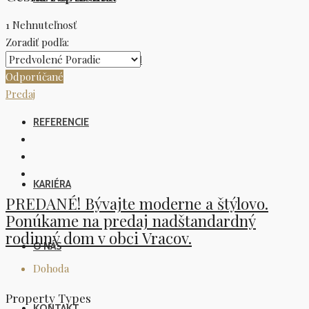
1 Nehnuteľnosť
Zoradiť podľa:
NAŠI REALITNÍ MAKLÉRI
Odporúčané
Predaj
REFERENCIE​
KARIÉRA
PREDANÉ! Bývajte moderne a štýlovo.
Ponúkame na predaj nadštandardný
rodinný dom v obci Vracov.
O NÁS
Dohoda
Property Types
KONTAKT