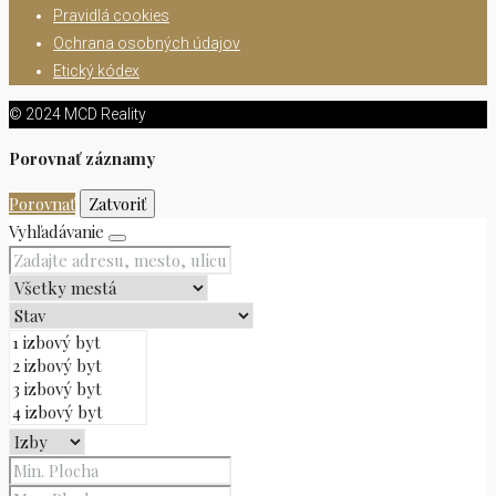
Pravidlá cookies
Ochrana osobných údajov
Etický kódex
© 2024 MCD Reality
Porovnať záznamy
Porovnať
Zatvoriť
Vyhľadávanie